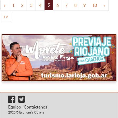
5
«
1
2
3
4
6
7
8
9
10
»
» »
Equipo
Contáctenos
2026 © Economía Riojana