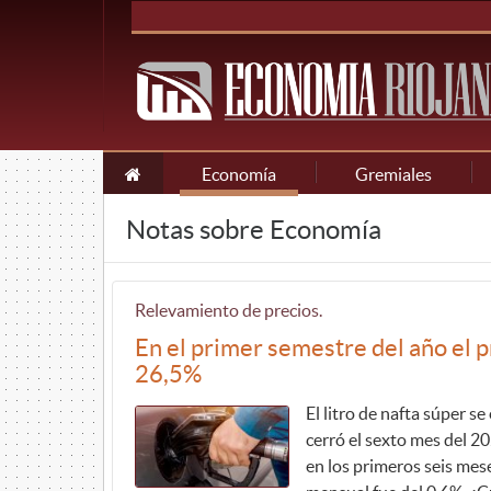
Economía
Gremiales
Notas sobre Economía
Relevamiento de precios.
En el primer semestre del año el pr
26,5%
El litro de nafta súper s
cerró el sexto mes del 2
en los primeros seis mes