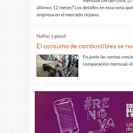
mensual fue del 0,6%. ¿
últimos 12 meses? Los detalles en esta nota que
empresa en el mercado riojano.
Naftas y gasoil
El consumo de combustibles se re
En junio las ventas crec
comparación mensual, el