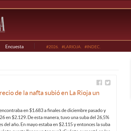
Encuesta
#2026.
#LARIOJA.
#INDEC.
ecio de la nafta subió en La Rioja un
e encontraba en $1.683 a finales de diciembre pasado y
026 en $2.129. De esta manera, tuvo una suba del 26,5%
es del año. En mayo estaba en $2.115 y entonces la suba