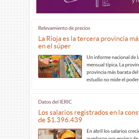
Relevamiento de precios
La Rioja es la tercera provincia m
en el súper
Un informe nacional de l
mensual típica. La provin
provincia más barata del 
estudio no mide el poder 
Datos del IERIC
Los salarios registrados en la co
de $1.396.439
En abril los salarios cr
quedaron por encima de l