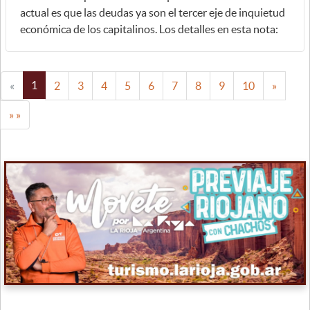
actual es que las deudas ya son el tercer eje de inquietud
económica de los capitalinos. Los detalles en esta nota:
1
«
2
3
4
5
6
7
8
9
10
»
» »