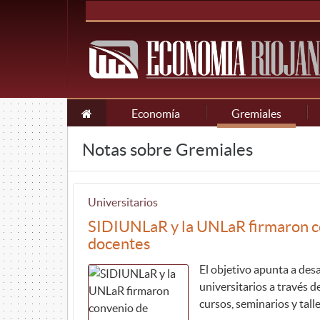
Economía
Gremiales
Notas sobre Gremiales
Universitarios
SIDIUNLaR y la UNLaR firmaron co
docentes
El objetivo apunta a des
universitarios a través d
cursos, seminarios y tall