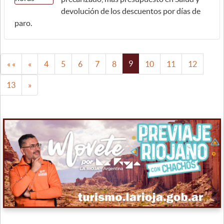
devolución de los descuentos por días de
paro.
9
« «
«
4
5
6
7
8
10
11
12
13
»