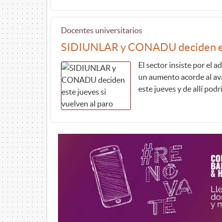
Docentes universitarios
SIDIUNLAR y CONADU deciden este
El sector insiste por el a
un aumento acorde al av
este jueves y de allí podr