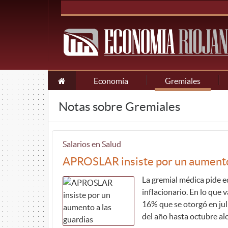
Economía
Gremiales
Notas sobre Gremiales
Salarios en Salud
APROSLAR insiste por un aumento 
La gremial médica pide eq
inflacionario. En lo que 
16% que se otorgó en juli
del año hasta octubre al