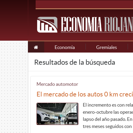
Economía
Gremiales
Resultados de la búsqueda
Mercado automotor
El mercado de los autos 0 km crec
El incremento es con rel
enero-octubre las opera
lapso del año pasado. En
tres meses seguidos con 