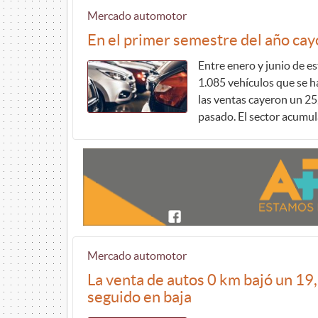
Mercado automotor
En el primer semestre del año cay
Entre enero y junio de es
1.085 vehículos que se h
las ventas cayeron un 2
pasado. El sector acumula
Mercado automotor
La venta de autos 0 km bajó un 1
seguido en baja