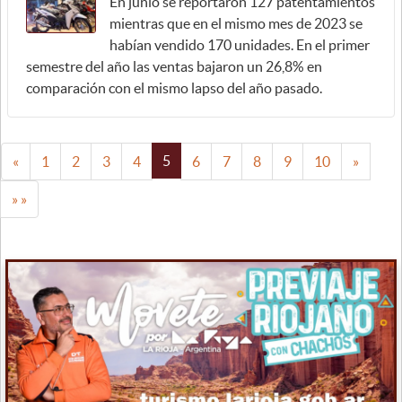
En junio se reportaron 127 patentamientos
mientras que en el mismo mes de 2023 se
habían vendido 170 unidades. En el primer
semestre del año las ventas bajaron un 26,8% en
comparación con el mismo lapso del año pasado.
5
«
1
2
3
4
6
7
8
9
10
»
» »