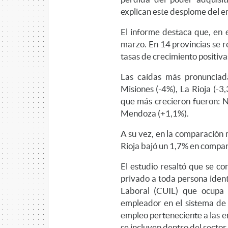
explican este desplome del e
El informe destaca que, en e
marzo. En 14 provincias se r
tasas de crecimiento positiva
Las caídas más pronunciada
Misiones (-4%), La Rioja (-3
que más crecieron fueron: N
Mendoza (+1,1%).
A su vez, en la comparación 
Rioja bajó un 1,7% en compar
El estudio resaltó que se co
privado a toda persona ident
Laboral (CUIL) que ocupa
empleador en el sistema de 
empleo perteneciente a las e
se incluyen dentro del sector