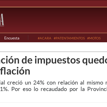
Encuesta
#ACARA
#PATENTAMIENTOS
#MOTOS
dación de impuestos qued
nflación
ncial creció un 24% con relación al mism
2,1%. Por eso lo recaudado por la Provinc