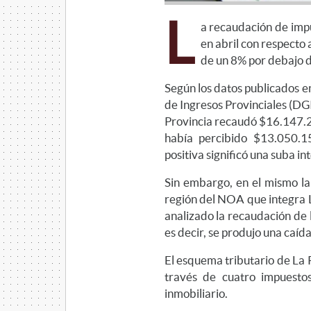
L
a recaudación de impu
en abril con respecto
de un 8% por debajo de
Según los datos publicados e
de Ingresos Provinciales (DGI
Provincia recaudó $16.147.2
había percibido $13.050.1
positiva significó una suba i
Sin embargo, en el mismo lap
región del NOA que integra La
analizado la recaudación de 
es decir, se produjo una caíd
El esquema tributario de La 
través de cuatro impuestos 
inmobiliario.