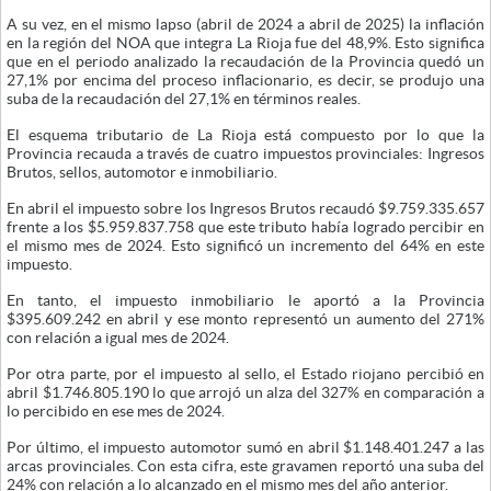
A su vez, en el mismo lapso (abril de 2024 a abril de 2025) la inflación
en la región del NOA que integra La Rioja fue del 48,9%. Esto significa
que en el periodo analizado la recaudación de la Provincia quedó un
27,1% por encima del proceso inflacionario, es decir, se produjo una
suba de la recaudación del 27,1% en términos reales.
El esquema tributario de La Rioja está compuesto por lo que la
Provincia recauda a través de cuatro impuestos provinciales: Ingresos
Brutos, sellos, automotor e inmobiliario.
En abril el impuesto sobre los Ingresos Brutos recaudó $9.759.335.657
frente a los $5.959.837.758 que este tributo había logrado percibir en
el mismo mes de 2024. Esto significó un incremento del 64% en este
impuesto.
En tanto, el impuesto inmobiliario le aportó a la Provincia
$395.609.242 en abril y ese monto representó un aumento del 271%
con relación a igual mes de 2024.
Por otra parte, por el impuesto al sello, el Estado riojano percibió en
abril $1.746.805.190 lo que arrojó un alza del 327% en comparación a
lo percibido en ese mes de 2024.
Por último, el impuesto automotor sumó en abril $1.148.401.247 a las
arcas provinciales. Con esta cifra, este gravamen reportó una suba del
24% con relación a lo alcanzado en el mismo mes del año anterior.