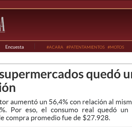
Encuesta
#ACARA
#PATENTAMIENTOS
#MOTOS
s supermercados quedó u
ción
ector aumentó un 56,4% con relación al mi
9,3%. Por eso, el consumo real quedó un
t de compra promedio fue de $27.928.