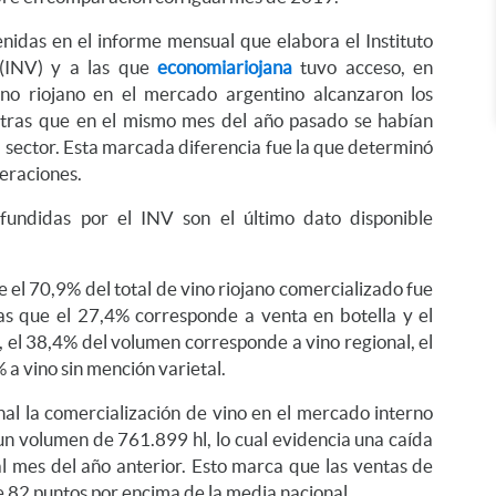
enidas en el informe mensual que elabora el Instituto
a (INV) y a las que
economiariojana
tuvo acceso, en
no riojano en el mercado argentino alcanzaron los
entras que en el mismo mes del año pasado se habían
l sector. Esta marcada diferencia fue la que determinó
peraciones.
fundidas por el INV son el último dato disponible
e el 70,9% del total de vino riojano comercializado fue
as que el 27,4% corresponde a venta en botella y el
el 38,4% del volumen corresponde a vino regional, el
 a vino sin mención varietal.
onal la comercialización de vino en el mercado interno
n volumen de 761.899 hl, lo cual evidencia una caída
l mes del año anterior. Esto marca que las ventas de
 82 puntos por encima de la media nacional.