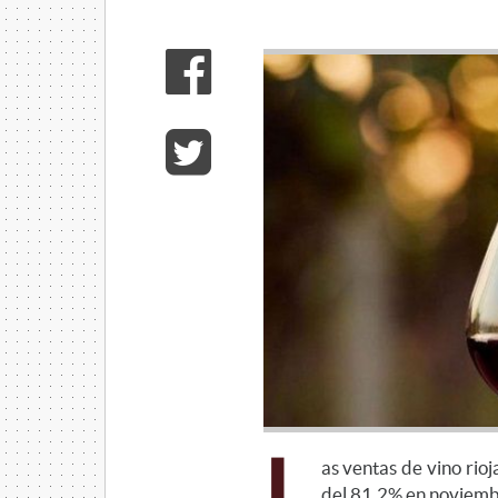
L
as ventas de vino rio
del 81,2% en noviemb