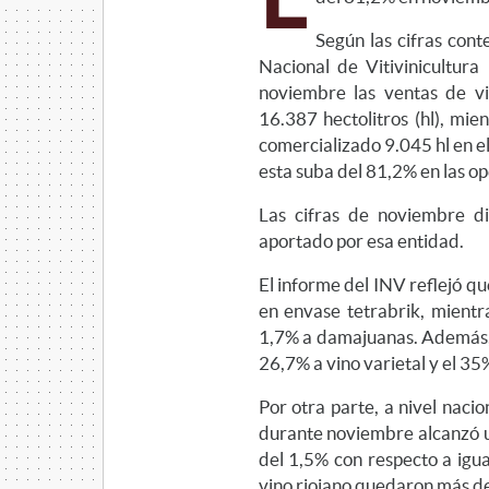
Según las cifras cont
Nacional de Vitivinicultur
noviembre las ventas de vi
16.387 hectolitros (hl), mi
comercializado 9.045 hl en e
esta suba del 81,2% en las o
Las cifras de noviembre di
aportado por esa entidad.
El informe del INV reflejó qu
en envase tetrabrik, mientr
1,7% a damajuanas. Además, 
26,7% a vino varietal y el 35%
Por otra parte, a nivel naci
durante noviembre alcanzó u
del 1,5% con respecto a igua
vino riojano quedaron más de