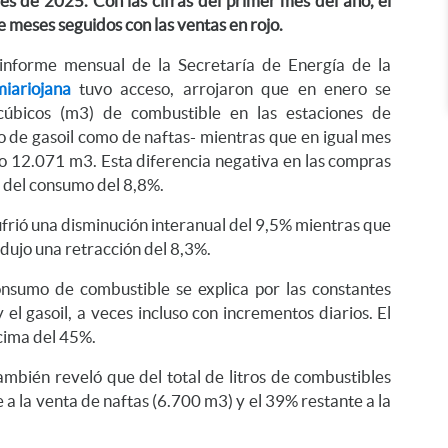
s de 2025. Con las cifras del primer mes del año, el
 meses seguidos con las ventas en rojo.
 informe mensual de la Secretaría de Energía de la
iariojana
tuvo acceso, arrojaron que en enero se
úbicos (m3) de combustible en las estaciones de
to de gasoil como de naftas- mientras que en igual mes
 12.071 m3. Esta diferencia negativa en las compras
l del consumo del 8,8%.
ufrió una disminución interanual del 9,5% mientras que
odujo una retracción del 8,3%.
onsumo de combustible se explica por las constantes
 el gasoil, a veces incluso con incrementos diarios. El
cima del 45%.
también reveló que del total de litros de combustibles
a la venta de naftas (6.700 m3) y el 39% restante a la