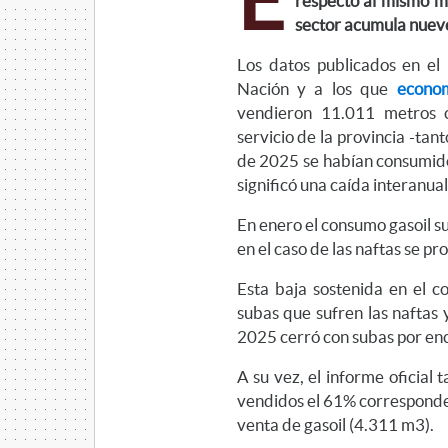
E
respecto al mismo me
sector acumula nueve
Los datos publicados en el
Nación y a los que
econom
vendieron 11.011 metros c
servicio de la provincia -tan
de 2025 se habían consumido
significó una caída interanua
En enero el consumo gasoil s
en el caso de las naftas se pr
Esta baja sostenida en el c
subas que sufren las naftas y
2025 cerró con subas por en
A su vez, el informe oficial 
vendidos el 61% corresponde 
venta de gasoil (4.311 m3).