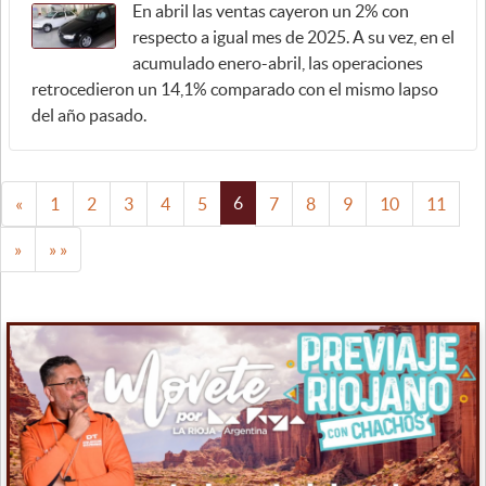
En abril las ventas cayeron un 2% con
respecto a igual mes de 2025. A su vez, en el
acumulado enero-abril, las operaciones
retrocedieron un 14,1% comparado con el mismo lapso
del año pasado.
6
«
1
2
3
4
5
7
8
9
10
11
»
» »