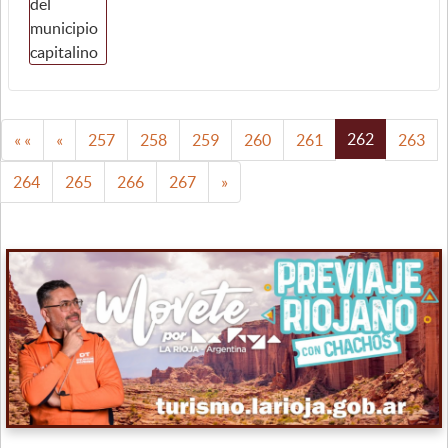
262
« «
«
257
258
259
260
261
263
264
265
266
267
»