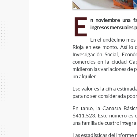
E
n noviembre una fam
ingresos mensuales p
En el undécimo mes 
Rioja en ese monto. Así lo 
Investigación Social, Econ
comercios en la ciudad Cap
midieron las variaciones de 
un alquiler.
Ese valor es la cifra estimad
para no ser considerada pob
En tanto, la Canasta Bási
$411.523. Este número es el
una familia de cuatro integra
Las estadísticas del informe 