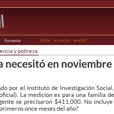
Encuesta
#2026.
#LARIOJA.
#INDEC.
encia y pobreza.
na necesitó en noviembr
do por el Instituto de Investigación Socia
ficial). La medición es para una familia d
gente se precisaron $411.000. No incluye e
 primeros once meses del año?