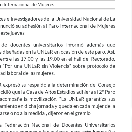
tes e Investigadores de la Universidad Nacional de La
nunció su adhesión al Paro Internacional de Mujeres
 este jueves.
de docentes universitarios informó además que
es diseñadas en la UNLaR en ocasión de este paro. Así,
 entre las 17.00 y las 19.00 en el hall del Rectorado,
 “Por una UNLaR sin Violencia” sobre protocolo de
ad laboral de las mujeres.
expresó su respaldo a la determinación del Consejo
idió que la Casa de Altos Estudios adhiera al 2° Paro
 acompañe la movilización. "La UNLaR garantiza sus
namiento en dicha jornada y queda en cada mujer de la
se o no a la medida", dijeron en el gremio.
 Federación Nacional de Docentes Universitarios
ro que convoca a las mujeres, para este jueves 8 y