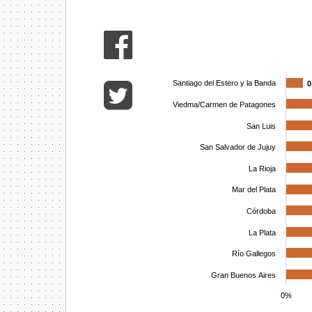
Santiago del Estero y la Banda
0
0
Viedma/Carmen de Patagones
San Luis
San Salvador de Jujuy
La Rioja
Mar del Plata
Córdoba
La Plata
Río Gallegos
Gran Buenos Aires
0%