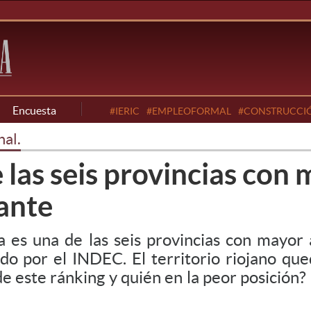
Encuesta
#IERIC
#EMPLEOFORMAL
#CONSTRUCCI
al.
e las seis provincias con
tante
 es una de las seis provincias con mayor 
ado por el INDEC. El territorio riojano q
de este ránking y quién en la peor posición? E