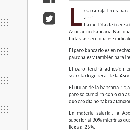
L
os trabajadores banc
abril.
La medida de fuerza f
Asociación Bancaria Nacional
todas las seccionales sindica
El paro bancario es en recha
patronales y también para ins
El paro tendrá adhesión e
secretario general de la Aso
El titular de la bancaria rio
paro se cumplirá con o sin as
que ese día no habrá atención
En materia salarial, la A
superior al 30% mientras qu
llega al 25%.