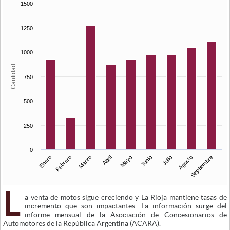
1500
1250
1000
Cantidad
750
500
250
0
Enero
Junio
Febrero
Julio
Marzo
Agosto
Abril
Septiembre
Mayo
L
a venta de motos sigue creciendo y La Rioja mantiene tasas de
incremento que son impactantes. La información surge del
informe mensual de la Asociación de Concesionarios de
Automotores de la República Argentina (ACARA).