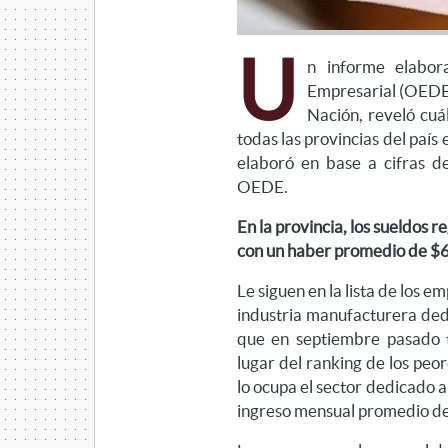
U
n informe elabo
Empresarial (OEDE)
Nación, reveló cuá
todas las provincias del país 
elaboró en base a cifras d
OEDE.
En la provincia, los sueldos 
con un haber promedio de $
Le siguen en la lista de los e
industria manufacturera ded
que en septiembre pasado 
lugar del ranking de los peo
lo ocupa el sector dedicado a
ingreso mensual promedio d