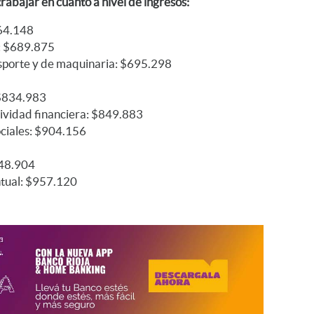
rabajar en cuanto a nivel de ingresos:
664.148
l: $689.875
nsporte y de maquinaria: $695.298
 $834.983
ctividad financiera: $849.883
ociales: $904.156
948.904
tual: $957.120