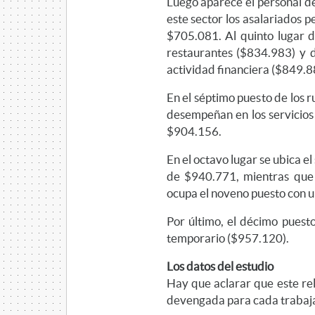
Luego aparece el personal de
este sector los asalariados 
$705.081. Al quinto lugar d
restaurantes ($834.983) y d
actividad financiera ($849.8
En el séptimo puesto de los r
desempeñan en los servicios 
$904.156.
En el octavo lugar se ubica e
de $940.771, mientras que e
ocupa el noveno puesto con 
Por último, el décimo puest
temporario ($957.120).
Los datos del estudio
Hay que aclarar que este re
devengada para cada trabajado