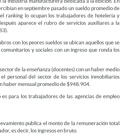
 la industria manufacturera dedicada a la edición. En
percibían en septiembre pasado un sueldo promedio de
el ranking lo ocupan los trabajadores de hotelería y
espués aparece el rubro de servicios auxiliares a la
83).
ubros con los peores sueldos se ubican aquellos que se
comunitarios y sociales con un ingreso que ronda los
l sector de la enseñanza (docentes) con un haber medio
l personal del sector de los servicios inmobiliarios
un haber mensual promedio de $948.904.
o es para los trabajadores de las agencias de empleo
levamiento publica el monto de la remuneración total
r, es decir, los ingresos en bruto.