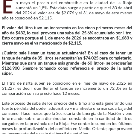
E
n mayo el precio del combustible en la ciudad de La Rioja
aumentó un 1,8%. Este dato surge a partir de que el 30 de abril
del 2026 el valor era de $2.076 y el 31 de mayo de este mismo
año se posicionó en $2.115.
El valor del litro tuvo un incremento en los cinco primeros meses del
año de $432, lo cual provoca una suba del 25,6% acumulado por litro.
Esto ocurre porque el 1 de enero de 2026 se encontraba en $1.683 y
cierra mayo en el ya mencionado de $2.115.
¿Cuánto sale llenar un tanque actualmente? En el caso de tener un
tanque de nafta de 35 litros se necesitarían $74.025 para completarlo.
Mientras que para un tanque más grande -de 60 litros- se precisarían
$126.900. Siempre tomando como referencia el precio de la nafta
súper.
El litro de nafta súper se posicionó en el mes de mayo de 2025 en
$1.227, es decir que llenar el tanque se incrementó un 72,3% en la
comparación con su precio hace 12 meses.
Este proceso de suba de los precios del último año está generando una
fuerte pérdida del poder adquisitivo y manifiesta una marcada baja del
consumo. Hace meses que la Secretaría de Energía de la Nación viene
informando sobre una disminución constante en la cantidad de litros
cargados en la provincia de La Rioja. Ese contexto sumó en los últimos
meses la profundización del conflicto en Medio Oriente, que provocó
un incremento del precio del barril de petróleo.