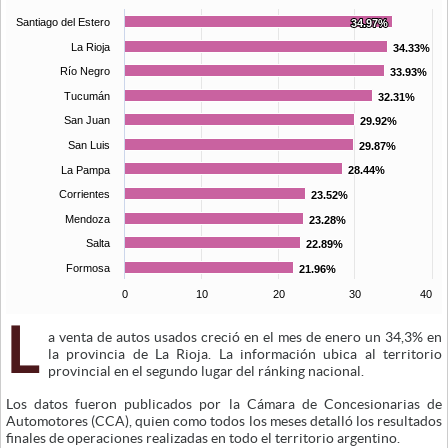
Santiago del Estero
34.97%
34.97%
La Rioja
34.33%
34.33%
Río Negro
33.93%
33.93%
Tucumán
32.31%
32.31%
San Juan
29.92%
29.92%
San Luis
29.87%
29.87%
La Pampa
28.44%
28.44%
Corrientes
23.52%
23.52%
Mendoza
23.28%
23.28%
Salta
22.89%
22.89%
Formosa
21.96%
21.96%
0
10
20
30
40
L
a venta de autos usados creció en el mes de enero un 34,3% en
la provincia de La Rioja. La información ubica al territorio
provincial en el segundo lugar del ránking nacional.
Los datos fueron publicados por la Cámara de Concesionarias de
Automotores (CCA), quien como todos los meses detalló los resultados
finales de operaciones realizadas en todo el territorio argentino.