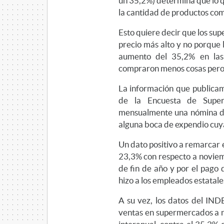
un 35,2%) determina que lo q
la cantidad de productos co
Esto quiere decir que los su
precio más alto y no porque 
aumento del 35,2% en las 
compraron menos cosas pero
La información que publica
de la Encuesta de Super
mensualmente una nómina de
alguna boca de expendio cuya
Un dato positivo a remarcar 
23,3% con respecto a noviem
de fin de año y por el pago 
hizo a los empleados estatal
A su vez, los datos del IN
ventas en supermercados a n