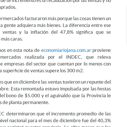
ue se incrementó es la recaudación por las ventas y no
mprados.
permercados facturaron más porque las cosas tienen un
la gente adquiera más bienes. La diferencia entre ese
ventas y la inflación del 47,8% significa que se
 más caras.
mos en esta nota de
economiariojana.com.ar
proviene
mercados realizada por el INDEC, que releva
 empresas del sector que cuentan por lo menos con
 superficie de ventas supere los 300 m2.
es que en diciembre las ventas tuvieron un repunte del
bre. Esta remontada estuvo impulsada por las fiestas
del bono de $5.000 y el aguinaldo que la Provincia le
es de planta permanente.
DEC determinaron que el incremento promedio de las
ivel nacional para el mes de diciembre fue del 40,3%