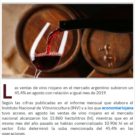
L
as ventas de vino riojano en el mercado argentino subieron un
45,4% en agosto con relación a igual mes de 2019.
Según las cifras publicadas en el informe mensual que elabora el
Instituto Nacional de Vitivinicultura (INV) y a los que
economiariojana
tuvo acceso, en agosto las ventas de vino riojano en el mercado
nacional alcanzaron los 15.860 hectolitros (hl), mientras que en el
mismo mes del año pasado se habían comercializado 10.906 hl en el
sector. Esto determinó la suba mencionada del 45,4% en las
operaciones.