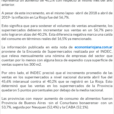
representa un aumento de 40,2% con respecto al mismo mes del año
anterior.
A pesar de este incremento, en el mismo lapso -abril de 2018 a abril de
2019- la inflación en La Rioja fue del 56,7%.
Esto significa que para sostener el volumen de ventas anualmente, los
supermercados debieron incrementar sus ventas en un 56,7% pero
solo lograron alzas del 40,2%. Esta diferencia negativa marca una caída
del consumo en términos reales del 16,5% ya mencionado.
La información publicada en esta nota de
economiariojana.com.ar
proviene de la Encuesta de Supermercados realizada por el INDEC,
que releva mensualmente una nómina de empresas del sector que
cuentan por lo menos con alguna boca de expendio cuya superficie de
ventas supere los 300 m2.
Por otro lado, el INDEC precisó que el incremento promedio de las
ventas en los supermercados a nivel nacional durante abril fue del
45,6% interanual contra el 40,2% que se registró en La Rioja. Esto
determinó que las ventas en los supermercados de la Provincia
quedaron 5 puntos porcentuales por debajo de la media nacional.
Las provincias con mayor aumento de consumo de alimentos fueron
Provincia de Buenos Aires -sin el Conurbano bonaerense- con un
53,7%, seguida por Neuquen (52,4%) y la CABA (52,1%).