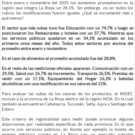
Entre enero y noviembre del 2025 los aumentos promediaron en la
región que integra La Rioja un 28,1%. Sin embargo, no en todos los
rubros las modificaciones fueron iguales. ¿Qué se incrementó más y
qué menos?
El sector que más subas tuvo fue Educación con un 74,7% y luego se
posicionaron los Restaurantes y hoteles con un 37,7%. Mientras que
los servicios públicos quedaron en un 34,1% acumulado en los
primeros once meses del año. Todos estos sectores por encima del
promedio entre enero y noviembre.
En el caso de alimentos el promedio acumulado fue del 28,8%.
En el resto de las mediciones oficiales aparecen: Comunicación con un
29,5%; Salud con 26,7% de incremento; Transporte 26,5%; Prendas de
vestir con un 17,1%, Equipamiento del Hogar 16,2% y bebidas
alcohólicas con una modificación en sus valores del 21%.
Para evaluar las subas de los valores de los productos, el INDEC
incluye a la provincia de La Rioja dentro de la región NOA. En la cual
también se encuentran Catamarca, Tucumán, Salta, Jujuy y Santiago del
Estero.
Este criterio de regionalidad para medir puede provocar algunas
distorsiones por realidades específicas de cada provincia. Es lo que
ocurre con servicios públicos, en donde por ejemplo la boleta de
energía eléctrica cuenta en La Rioja con un marcado subsidio