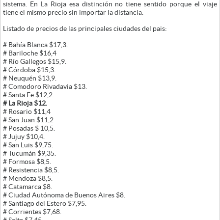
sistema. En La Rioja esa distinción no tiene sentido porque el viaje
tiene el mismo precio sin importar la distancia.
Listado de precios de las principales ciudades del pais:
# Bahía Blanca $17,3.
# Bariloche $16,4
# Río Gallegos $15,9.
# Córdoba $15,3.
# Neuquén $13,9.
# Comodoro Rivadavia $13.
# Santa Fe $12,2.
# La Rioja $12.
# Rosario $11,4
# San Juan $11,2
# Posadas $ 10,5.
# Jujuy $10,4.
# San Luis $9,75.
# Tucumán $9,35.
# Formosa $8,5.
# Resistencia $8,5.
# Mendoza $8,5.
# Catamarca $8.
# Ciudad Autónoma de Buenos Aires $8.
# Santiago del Estero $7,95.
# Corrientes $7,68.