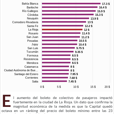
Bahía Blanca
17.3 $
17.3 $
Bariloche
16.4 $
16.4 $
Río Gallegos
15.9 $
15.9 $
Córdoba
15.3 $
15.3 $
Neuquén
13.9 $
13.9 $
Comodoro Rivadavia
13 $
13 $
Santa Fe
12.2 $
12.2 $
La Rioja
12 $
12 $
Rosario
11.4 $
11.4 $
San Juan
11.2 $
11.2 $
Posadas
10.5 $
10.5 $
Jujuy
10.4 $
10.4 $
San Luis
9.75 $
9.75 $
Tucumán
9.35 $
9.35 $
Formosa
8.5 $
8.5 $
Resistencia
8.5 $
8.5 $
Mendoza
8.5 $
8.5 $
Catamarca
8 $
8 $
Ciudad Autónoma de Bue…
8 $
8 $
Santiago del Estero
7.95 $
7.95 $
Corrientes
7.68 $
7.68 $
Salta
7.45 $
7.45 $
0 $
5 $
10 $
15 $
20 $
E
l aumento del boleto de colectivo de pasajeros impactó
fuertemente en la ciudad de La Rioja. Un dato que confirma la
magnitud económica de la medida es que la Capital quedó
octava en un ránking del precio del boleto mínimo entre las 23