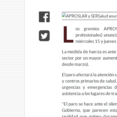
L
os gremios APROS
profesionales) anunc
miércoles 15 y jueves
La medida de fuerza es ante 
sector por un mayor aumento
desde marzo).
El paro afectará la atención s
y centros primarios de salu
urgencias y emergencias d
asistencia a los lugares de tr
"El paro se hace ante el sile
Gobierno, que parecen est
realidad que golpea duramen