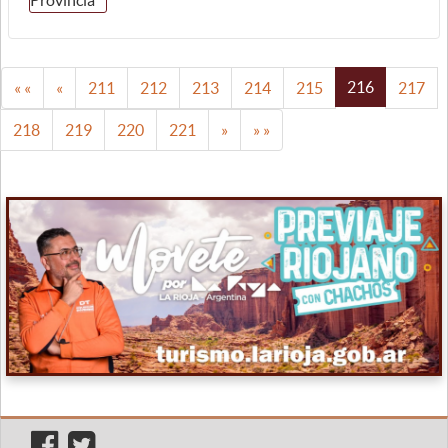
216
« «
«
211
212
213
214
215
217
218
219
220
221
»
» »